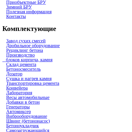
Приобъектные БРУ
Зимний БРУ
Полезная информация
Контакты
Комплектующие
Завод сухих смесей
Дробильное оборудование
Рециклинг бетона
Производство
блоков кирпича, камня
Склад цемента
Бетоносмеситель
Дозатор
Сушка и нагрев камня
Транспортировка цемента
Конвейера
Лаборатория
Весы автомобильные
Добавки в бетон
Генераторы
Автомиксер
Виброоборудование
Швинг (бетононасос)
Бетоноукладчик
Самозагружающийся