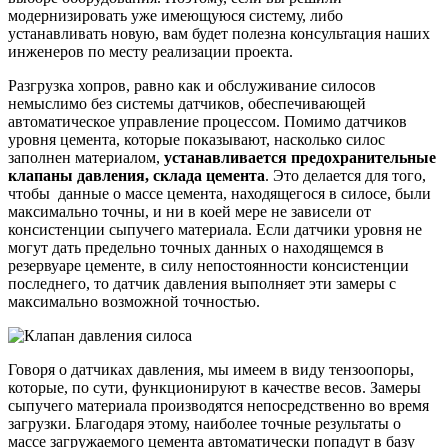
модернизировать уже имеющуюся систему, либо
устанавливать новую, вам будет полезна консультация наших
инженеров по месту реализации проекта.
Разгрузка хопров, равно как и обслуживание силосов
немыслимо без системы датчиков, обеспечивающей
автоматическое управление процессом. Помимо датчиков
уровня цемента, которые показывают, насколько силос
заполнен материалом,
устанавливается
предохранительные
клапаны давления, склада цемента
. Это делается для того,
чтобы данные о массе цемента, находящегося в силосе, были
максимально точны, и ни в коей мере не зависели от
консистенции сыпучего материала. Если датчики уровня не
могут дать предельно точных данных о находящемся в
резервуаре цементе, в силу непостоянности консистенции
последнего, то датчик давления выполняет эти замеры с
максимально возможной точностью.
Говоря о датчиках давления, мы имеем в виду тензоопоры,
которые, по сути, функционируют в качестве весов. Замеры
сыпучего материала производятся непосредственно во время
загрузки. Благодаря этому, наиболее точные результаты о
массе загружаемого цемента автоматически попадут в базу