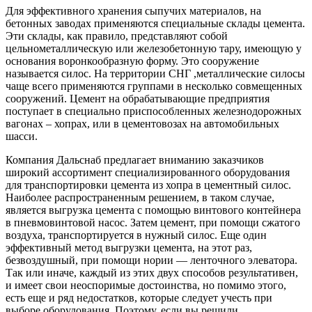
Для эффективного хранения сыпучих материалов, на
бетонных заводах применяются специальные склады цемента.
Эти склады, как правило, представляют собой
цельнометаллическую или железобетонную тару, имеющую у
основания воронкообразную форму. Это сооружение
называется силос. На территории СНГ ,металлические силосы
чаще всего применяются группами в несколько совмещенных
сооружений. Цемент на обрабатывающие предприятия
поступает в специально приспособленных железнодорожных
вагонах – хопрах, или в цементовозах на автомобильных
шасси.
Компания Дальснаб предлагает вниманию заказчиков
широкий ассортимент специализированного оборудования
для транспортировки цемента из хопра в цементный силос.
Наиболее распространенным решением, в таком случае,
является выгрузка цемента с помощью винтового контейнера
в пневмовинтовой насос. Затем цемент, при помощи сжатого
воздуха, транспортируется в нужный силос. Еще один
эффективный метод выгрузки цемента, на этот раз,
безвоздушный, при помощи нории — ленточного элеватора.
Так или иначе, каждый из этих двух способов результативен,
и имеет свои неоспоримые достоинства, но помимо этого,
есть еще и ряд недостатков, которые следует учесть при
выборе оборудования. Поэтому, если вы решили