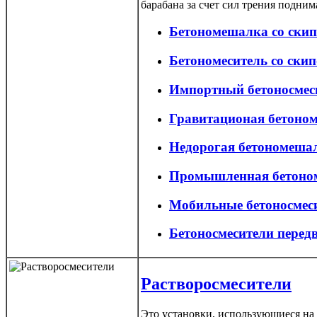
барабана за счет сил трения подним
Бетономешалка со ски
Бетономеситель со скип
Импортный бетоносмеси
Гравитационая бетоном
Недорогая бетономешал
Промышленная бетоном
Мобильные бетоносмес
Бетоносмесители пере
Растворосмесители
Это установки, использующиеся на 