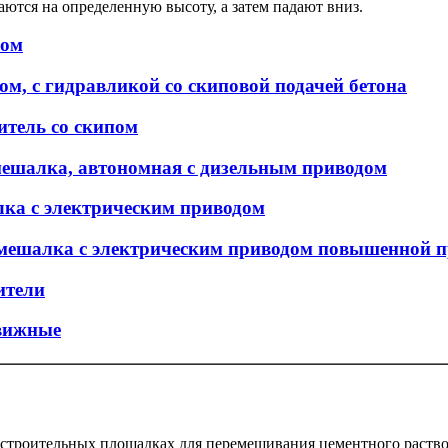
аются на определенную высоту, а затем падают вниз.
пом
ом, с гидравликой со скиповой подачей бетона
тель со скипом
ешалка, автономная с дизельным приводом
ка с электрическим приводом
ешалка с электрическим приводом повышенной п
ители
движные
строительных площадках для перемешивания цементного раствора