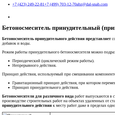
+7 (423) 249-22-81
+7 (499) 703-12-70
abz@dal-snab.com
Бетоносмеситель принудительный (при
Бетоносмеситель принудительного действия представляет
со
добавок и воды.
Режим работы принудительного бетоносмесителя можно подра
Периодический (циклический режим работы).
Непрерывного действия.
Принцип действия, используемый при смешивании компоненто
Гравитационный принцип действия, при котором перемеш
Принцип принудительного действия.
Бетоносмесители для различного вида
работ выпускаются в 
производстве строительных работ на объектах удаленных от с
принудительного действия
к месту работ даже в пределах од