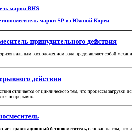
тель марки BHS
етоносмеситель марки SP из Южной Кореи
еситель принудительного действия
оризонтальным расположением вала представляют собой механи
ерывного действия
твия отличается от циклического тем, что процессы загрузки и
ются непрерывно.
носмеситель
ботает
гравитационный бетоносмеситель,
основан на том, что