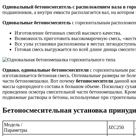
Одновальный бетоносмеситель
с расположением вала в гор
подшипников, а внутри емкости располагается вал, на которо
Одновальные бетоносмеситель
с горизонтальным расположен
Изготовление бетонных смесей высокого качества.
Возможность приготовить высокомарочную смесь, «жестк
Все узлы установки расположены в местах легкодоступны
Готовая смесь выгружается по всей длине днища смесите
Однако, одновальные бетоносмесители
с горизонтальным рас
изготавливается бетонная смесь. Оптимальные размеры не бол
части бетономешалки. Вот почему
бетоносмесители
данной кон
массы однородного состава в большом объеме. Поскольку сухая
проведении осмотра смесительной части бетономешалки. Кроме
подвижные растворы и бетоны, используемые при строительны
Бетоносмесительная установка принуди
Модель /
JZC250
Параметры