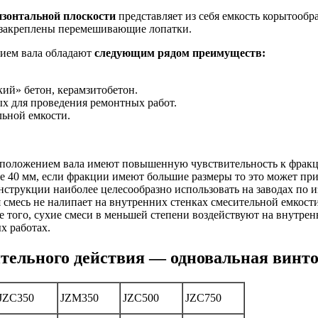
изонтальной плоскости
представляет из себя емкость корытооб
м закреплены перемешивающие лопатки.
ием вала обладают
следующим рядом преимуществ:
ий» бетон, керамзитобетон.
х для проведения ремонтных работ.
льной емкости.
положением вала имеют повышенную чувствительность к фракц
ее 40 мм, если фракции имеют большие размеры то это может пр
струкции наиболее целесообразно использовать на заводах по и
 смесь не налипает на внутренних стенках смесительной емкост
 того, сухие смеси в меньшей степени воздействуют на внутре
х работах.
тельного действия — одновальная винто
JZC350
JZM350
JZC500
JZC750