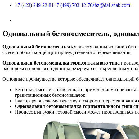
+7 (423) 249-22-81
+7 (499) 703-12-70
abz@dal-snab.com
Одновальный бетоносмеситель, однова
Одновальный бетоносмеситель
является одним из типов бет
смесь и общая концепция принудительного перемешивания.
Одновальная бетономешалка горизонтального типа
произво
расположен вдоль всей длинны резервуара с закрепленными на
Основные преимущества которые обеспечивает одновальный б
Бетонная смесь изготовленная с применением горизонта
гравитационных бетономешалок.
Благодаря высокому качеству и скорости перемешивания 
Одновальная бетономешалка горизонтального типа
сп
Процесс выгрузки готовой смеси может производиться по