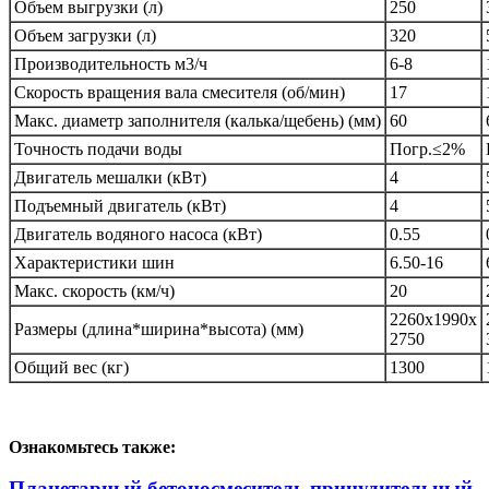
Объем выгрузки (л)
250
Объем загрузки (л)
320
Производительность м3/ч
6-8
Скорость вращения вала смесителя (об/мин)
17
Макс. диаметр заполнителя (калька/щебень) (мм)
60
Точность подачи воды
Погр.≤2%
Двигатель мешалки (кВт)
4
Подъемный двигатель (кВт)
4
Двигатель водяного насоса (кВт)
0.55
Характеристики шин
6.50-16
Макс. скорость (км/ч)
20
2260x1990x
Размеры (длина*ширина*высота) (мм)
2750
Общий вес (кг)
1300
Ознакомьтесь также:
Планетарный бетоносмеситель принудительный