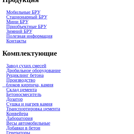
Мобильные БРУ
Стационарный БРУ
Мини БРУ
Приобъектные БРУ
Зимний БРУ
Полезная информация
Контакты
Комплектующие
Завод сухих смесей
Дробильное оборудование
Рециклинг бетона
Производство
блоков кирпича, камня
Склад цемента
Бетоносмеситель
Дозатор
Сушка и нагрев камня
Транспортировка цемента
Конвейера
Лаборатория
Весы автомобильные
Добавки в бетон
Генераторы