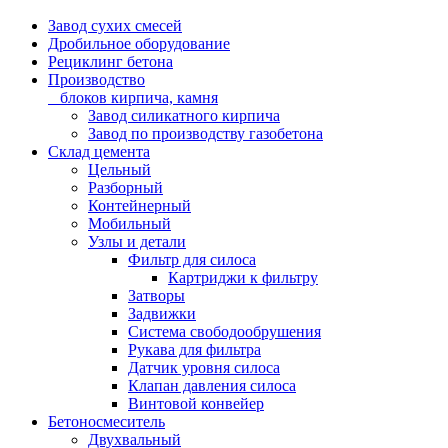
Завод сухих смесей
Дробильное оборудование
Рециклинг бетона
Производство
блоков кирпича, камня
Завод силикатного кирпича
Завод по производству газобетона
Склад цемента
Цельный
Разборный
Контейнерный
Мобильный
Узлы и детали
Фильтр для силоса
Картриджи к фильтру
Затворы
Задвижки
Система свободообрушения
Рукава для фильтра
Датчик уровня силоса
Клапан давления силоса
Винтовой конвейер
Бетоносмеситель
Двухвальный