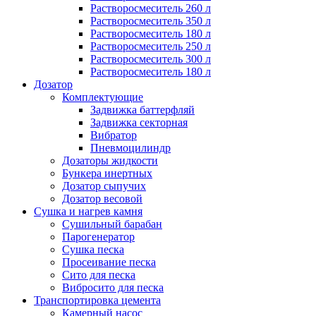
Растворосмеситель 260 л
Растворосмеситель 350 л
Растворосмеситель 180 л
Растворосмеситель 250 л
Растворосмеситель 300 л
Растворосмеситель 180 л
Дозатор
Комплектующие
Задвижка баттерфляй
Задвижка секторная
Вибратор
Пневмоцилиндр
Дозаторы жидкости
Бункера инертных
Дозатор сыпучих
Дозатор весовой
Сушка и нагрев камня
Сушильный барабан
Парогенератор
Сушка песка
Просеивание песка
Сито для песка
Вибросито для песка
Транспортировка цемента
Камерный насос