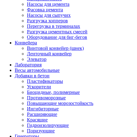
Насосы для цемента
Фасовка цемента
Насосы для сыпучих
Разгрузка хопперов
Перегрузка в терминалах
Разгрузка цементных смесей
Оборудование для биг-бегов
Конвейера
Винтовой конвейер (шнек)
Ленточный конвейер
Элеватор
Лаборатория
Весы автомобильные
Добавки в бетон
Пластификаторы
Ускорители
Биоцидные, полимерные
Противоморозные
Повышающие морозостойкость
Ингибиторные
Расширяющие
Красящие
Гидроизолирующие
Поризующие
Генераторы