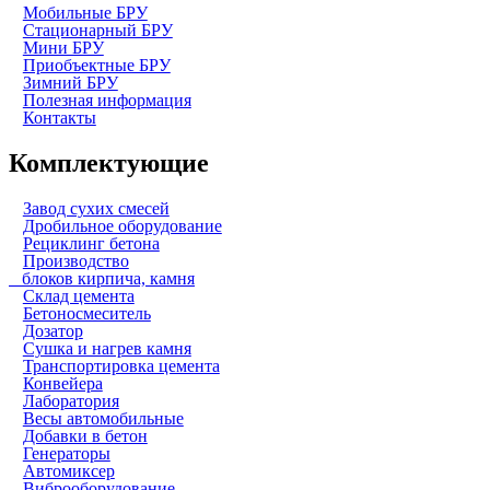
Мобильные БРУ
Стационарный БРУ
Мини БРУ
Приобъектные БРУ
Зимний БРУ
Полезная информация
Контакты
Комплектующие
Завод сухих смесей
Дробильное оборудование
Рециклинг бетона
Производство
блоков кирпича, камня
Склад цемента
Бетоносмеситель
Дозатор
Сушка и нагрев камня
Транспортировка цемента
Конвейера
Лаборатория
Весы автомобильные
Добавки в бетон
Генераторы
Автомиксер
Виброоборудование