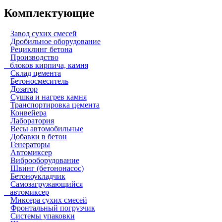
Комплектующие
Завод сухих смесей
Дробильное оборудование
Рециклинг бетона
Производство
блоков кирпича, камня
Склад цемента
Бетоносмеситель
Дозатор
Сушка и нагрев камня
Транспортировка цемента
Конвейера
Лаборатория
Весы автомобильные
Добавки в бетон
Генераторы
Автомиксер
Виброоборудование
Швинг (бетононасос)
Бетоноукладчик
Самозагружающийся
автомиксер
Миксера сухих смесей
Фронтальный погрузчик
Системы упаковки