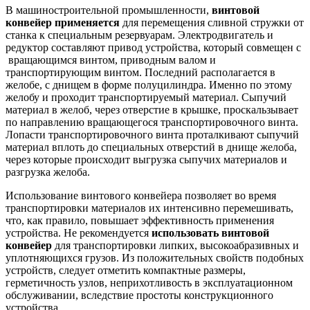
В машиностроительной промышленности,
винтовой
конвейер
применяется
для перемещения сливной стружки от
станка к специальным резервуарам. Электродвигатель и
редуктор составляют привод устройства, который совмещен с
вращающимся винтом, приводным валом и
транспортирующим винтом. Последний располагается в
желобе, с днищем в форме полуцилиндра. Именно по этому
желобу и проходит транспортируемый материал. Сыпучий
материал в желоб, через отверстие в крышке, проскальзывает
по направлению вращающегося транспортировочного винта.
Лопасти транспортировочного винта проталкивают сыпучий
материал вплоть до специальных отверстий в днище желоба,
через которые происходит выгрузка сыпучих материалов и
разгрузка желоба.
Использование винтового конвейера позволяет во время
транспортировки материалов их интенсивно перемешивать,
что, как правило, повышает эффективность применения
устройства. Не рекомендуется
использовать
винтовой
конвейер
для транспортировки липких, высокоабразивных и
уплотняющихся грузов. Из положительных свойств подобных
устройств, следует отметить компактные размеры,
герметичность узлов, неприхотливость в эксплуатационном
обслуживании, вследствие простоты конструкционного
устройства.