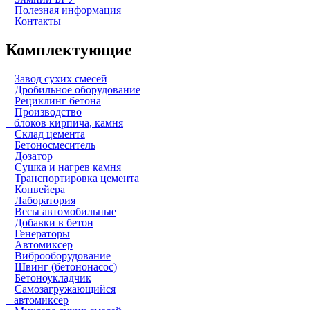
Полезная информация
Контакты
Комплектующие
Завод сухих смесей
Дробильное оборудование
Рециклинг бетона
Производство
блоков кирпича, камня
Склад цемента
Бетоносмеситель
Дозатор
Сушка и нагрев камня
Транспортировка цемента
Конвейера
Лаборатория
Весы автомобильные
Добавки в бетон
Генераторы
Автомиксер
Виброоборудование
Швинг (бетононасос)
Бетоноукладчик
Самозагружающийся
автомиксер