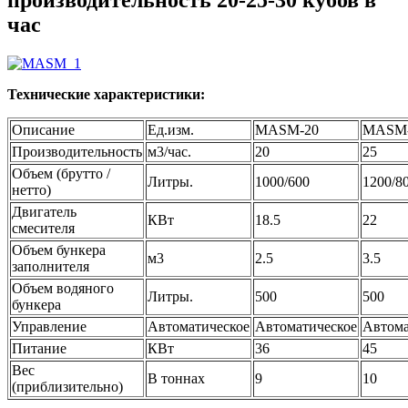
час
Технические характеристики:
Описание
Ед.изм.
MASM-20
MASM-
Производительность
м3/час.
20
25
Объем (брутто /
Литры.
1000/600
1200/8
нетто)
Двигатель
КВт
18.5
22
смесителя
Объем бункера
м3
2.5
3.5
заполнителя
Объем водяного
Литры.
500
500
бункера
Управление
Автоматическое
Автоматическое
Автома
Питание
КВт
36
45
Вес
В тоннах
9
10
(приблизительно)