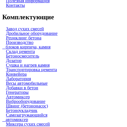
Полезная информация
Контакты
Комплектующие
Завод сухих смесей
Дробильное оборудование
Рециклинг бетона
Производство
блоков кирпича, камня
Склад цемента
Бетоносмеситель
Дозатор
Сушка и нагрев камня
Транспортировка цемента
Конвейера
Лаборатория
Весы автомобильные
Добавки в бетон
Генераторы
Автомиксер
Виброоборудование
Швинг (бетононасос)
Бетоноукладчик
Самозагружающийся
автомиксер
Миксера сухих смесей