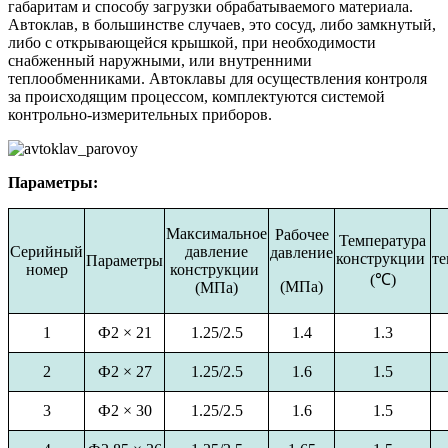
габаритам и способу загрузки обрабатываемого материала.
Автоклав, в большинстве случаев, это сосуд, либо замкнутый,
либо с открывающейся крышкой, при необходимости
снабженный наружными, или внутренними
теплообменниками. Автоклавы для осуществления контроля
за происходящим процессом, комплектуются системой
контрольно-измерительных приборов.
Параметры:
Максимальное
Рабочее
Температура
Серийный
давление
давление
конструкции
те
Параметры
номер
конструкции
(℃)
(MПа)
(MПа)
1
Ф2 × 21
1.25/2.5
1.4
1.3
2
Ф2 × 27
1.25/2.5
1.6
1.5
3
Ф2 × 30
1.25/2.5
1.6
1.5