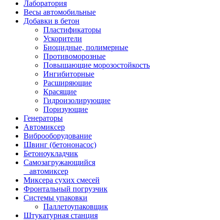
Лаборатория
Весы автомобильные
Добавки в бетон
Пластификаторы
Ускорители
Биоцидные, полимерные
Противоморозные
Повышающие морозостойкость
Ингибиторные
Расширяющие
Красящие
Гидроизолирующие
Поризующие
Генераторы
Автомиксер
Виброоборудование
Швинг (бетононасос)
Бетоноукладчик
Самозагружающийся
автомиксер
Миксера сухих смесей
Фронтальный погрузчик
Системы упаковки
Паллетоупаковщик
Штукатурная станция