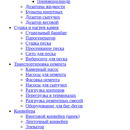
Пневмоцилиндр
Дозаторы жидкости
Бункера инертных
Дозатор сыпучих
Дозатор весовой
Сушка и нагрев камня
Сушильный барабан
Парогенератор
Сушка песка
Просеивание песка
Сито для песка
Вибросито для песка
Транспортировка цемента
Камерный насос
Насосы для цемента
Фасовка цемента
Насосы для сыпучих
Разгрузка хопперов
Перегрузка в терминалах
Разгрузка цементных смесей
Оборудование для биг-бегов
Конвейера
Винтовой конвейер (шнек)
Ленточный конвейер
Элеватор