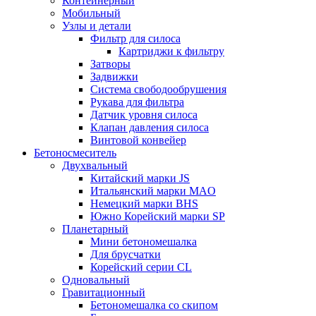
Контейнерный
Мобильный
Узлы и детали
Фильтр для силоса
Картриджи к фильтру
Затворы
Задвижки
Система свободообрушения
Рукава для фильтра
Датчик уровня силоса
Клапан давления силоса
Винтовой конвейер
Бетоносмеситель
Двухвальный
Китайский марки JS
Итальянский марки MAO
Немецкий марки BHS
Южно Корейский марки SP
Планетарный
Мини бетономешалка
Для брусчатки
Корейский серии CL
Одновальный
Гравитационный
Бетономешалка со скипом