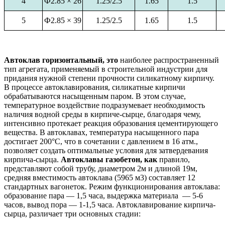
4
Ф2.85 × 26
1.25/2.5
1.65
1.5
5
Ф2.85 × 39
1.25/2.5
1.65
1.5
Автоклав горизонтальный,
это
наиболее распространенный
тип агрегата, применяемый в строительной индустрии для
придания нужной степени прочности силикатному кирпичу.
В процессе автоклавирования, силикатные кирпичи
обрабатываются насыщенным паром. В этом случае,
температурное воздействие подразумевает необходимость
наличия водной среды в кирпиче-сырце, благодаря чему,
интенсивно протекает реакция образования цементирующего
вещества. В автоклавах, температура насыщенного пара
достигает 200°С, что в сочетании с давлением в 16 атм.,
позволяет создать оптимальные условия для затвердевания
кирпича-сырца.
Автоклавы газобетон,
как
правило,
представляют собой трубу, диаметром 2м и длиной 19м,
средняя вместимость автоклава (5965 м3) составляет 12
стандартных вагонеток. Режим функционирования автоклава:
образование пара — 1,5 часа, выдержка материала — 5-6
часов, вывод пора — 1-1,5 часа. Автоклавирование кирпича-
сырца, различает три основных стадии: